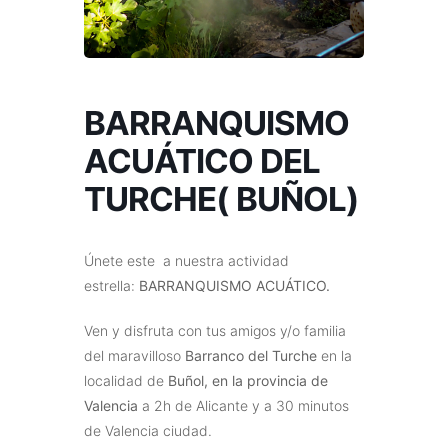
BARRANQUISMO
ACUÁTICO DEL
TURCHE( BUÑOL)
Únete este a nuestra actividad
estrella:
BARRANQUISMO ACUÁTICO.
Ven y disfruta con tus amigos y/o familia
del maravilloso
Barranco del Turche
en la
localidad de
Buñol, en la provincia de
Valencia
a 2h de Alicante y a 30 minutos
de Valencia ciudad.