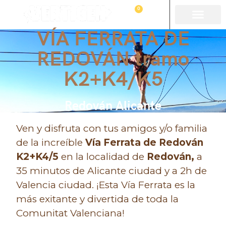
0
VÍA FERRATA DE
REDOVÁN tramo
K2+K4/K5
Redován Alicante
Ven y disfruta con tus amigos y/o familia
de la increíble
Vía Ferrata de Redován
K2+K4/5
en la localidad de
Redován,
a
35 minutos de Alicante ciudad y a 2h de
Valencia ciudad. ¡Esta
Vía Ferrata es la
más exitante y divertida de toda la
Comunitat Valenciana!