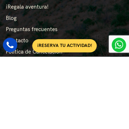
¡Regala aventura!
Blog
Preguntas frecuentes
Contacto
¡RESERVA TU ACTIVIDAD!
Política de Cancelación
Condiciones Generales
Seguridad
© 2022 Vertigen Aventures. Diseñado por Multiconversion
Aviso Legal
|
Política de Privacidad
|
Política de Cookies