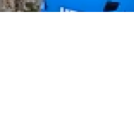
tividades
Política de Cancelación
rsos