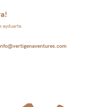
ra!
e ayduarte.
info@vertigenaventures.com