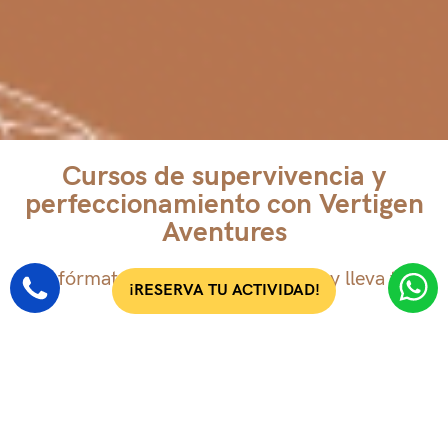
Cursos de supervivencia y
Cursos
perfeccionamiento con Vertigen
Aventures
Prepárate y vive nuevas experiencias
Infórmate sobre nuestros cursos y lleva tu
¡RESERVA TU ACTIVIDAD!
experiencia a otro nivel
Curso de supervivencia