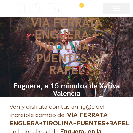
0
VIA FERRATA
ENGUERA +
TIROLINA+
PUENTES +
RAPEL
Enguera, a 15 minutos de Xàtiva
Valencia
Ven y disfruta con tus amig@s del
increíble combo de:
VÍA FERRATA
ENGUERA+TIROLINA+PUENTES+RAPEL
en la localidad de
Enguera
, en la