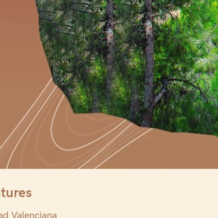
ntures
ad Valenciana