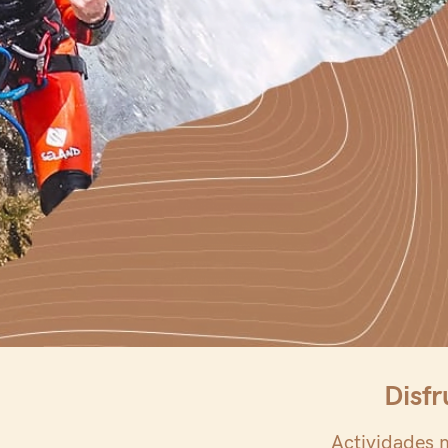
Disfr
canyoning sec
Actividades 