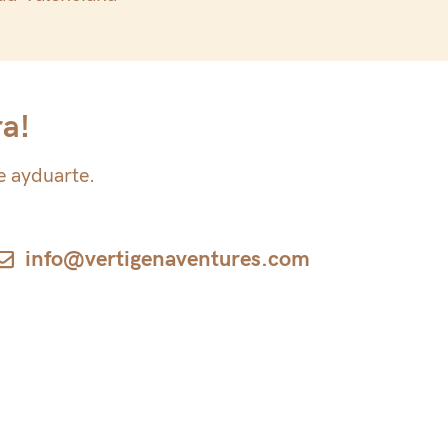
ra!
e ayduarte.
info@vertigenaventures.com