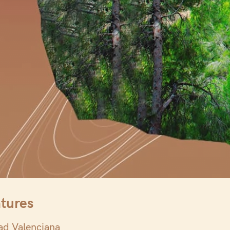
ntures
ad Valenciana