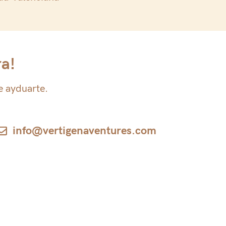
ra!
e ayduarte.
info@vertigenaventures.com