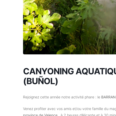
CANYONING AQUATIQU
(BUÑOL)
Rejoignez cette année notre activité phare : le
BARRAN
Venez profiter avec vos amis et/ou votre famille du ma
province de Valence
, à 2 heures d’Alicante et à 30 min