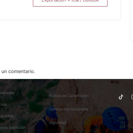
 un comentario.
tividades
Política de Cancelación
rsos
Condiciones Generales
lendario
Seguridad
egala aventura!