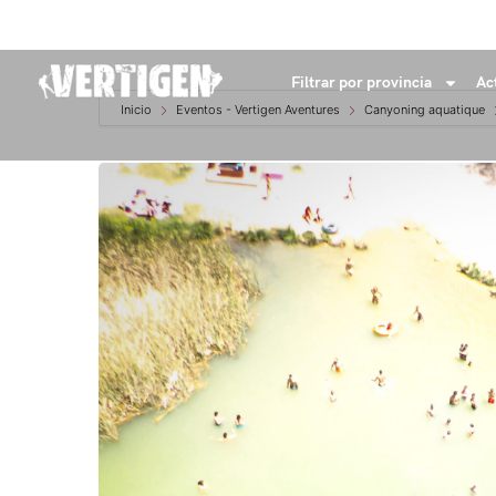
+34 632 18 04 53
info@vertigenaventures.com
Filtrar por provincia
Ac
Inicio
Eventos - Vertigen Aventures
Canyoning aquatique