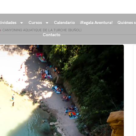
tividades
Cursos
Calendario
¡Regala Aventura!
Quiénes 
CANYONING AQUATIQUE DE LA TURCHE (BUÑOL)
Contacto