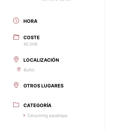
HORA
COSTE
45.00€
LOCALIZACIÓN
Buñol
OTROS LUGARES
CATEGORÍA
Canyoning aquatique