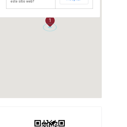
este sitio web?
1