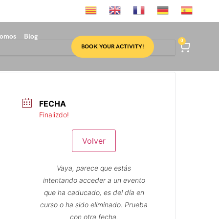
somos
Blog
0
BOOK YOUR ACTIVITY!
FECHA
Finalizdo!
Volver
Vaya, parece que estás
intentando acceder a un evento
que ha caducado, es del día en
curso o ha sido eliminado. Prueba
con otra fecha.