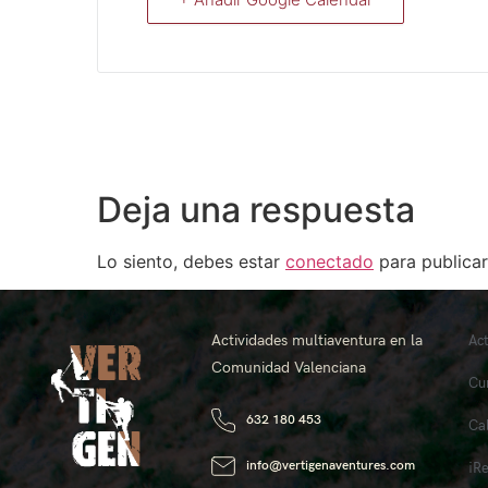
Deja una respuesta
Lo siento, debes estar
conectado
para publicar
Actividades multiaventura en la
Ac
Comunidad Valenciana
Cu
632 180 453
Ca
info@vertigenaventures.com
¡R