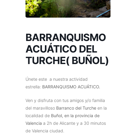
BARRANQUISMO
ACUÁTICO DEL
TURCHE( BUÑOL)
Únete este a nuestra actividad
estrella:
BARRANQUISMO ACUÁTICO.
Ven y disfruta con tus amigos y/o familia
del maravilloso
Barranco del Turche
en la
localidad de
Buñol, en la provincia de
Valencia
a 2h de Alicante y a 30 minutos
de Valencia ciudad.