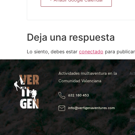
Deja una respuesta
Lo siento, debes estar
conectado
para publicar
Actividades multiaventura en la
Ac
Comunidad Valenciana
Cu
632 180 453
Ca
info@vertigenaventures.com
¡R
Bl
Co