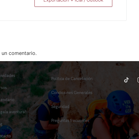
 un comentario.
tividades
Política de Cancelación
rsos
Condiciones Generales
lendario
Seguridad
egala aventura!
Preguntas frecuentes
og
ntacto