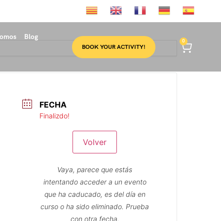
somos
Blog
0
BOOK YOUR ACTIVITY!
FECHA
Finalizdo!
Volver
Vaya, parece que estás
intentando acceder a un evento
que ha caducado, es del día en
curso o ha sido eliminado. Prueba
con otra fecha.