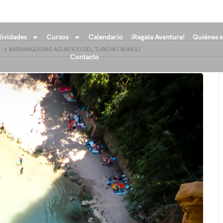
tividades
Cursos
Calendario
¡Regala Aventura!
Quiénes 
BARRANQUISMO ACUÁTICO DEL TURCHE( BUÑOL)
Contacto