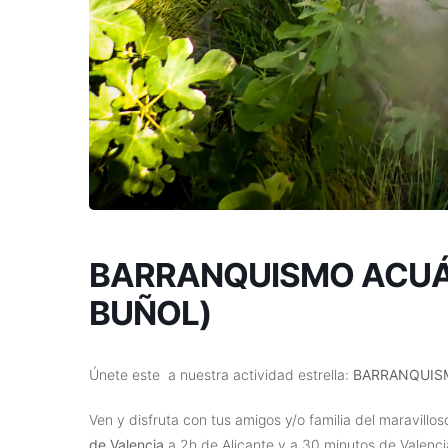
BARRANQUISMO ACUÁ
BUÑOL)
Únete este a nuestra actividad estrella:
BARRANQUIS
Ven y disfruta con tus amigos y/o familia del maravillo
de Valencia
a 2h de Alicante y a 30 minutos de Valenci