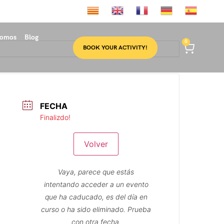
somos
Blog
0
BOOK YOUR ACTIVITY!
FECHA
Finalizdo!
Volver
Vaya, parece que estás
intentando acceder a un evento
que ha caducado, es del día en
curso o ha sido eliminado. Prueba
con otra fecha.