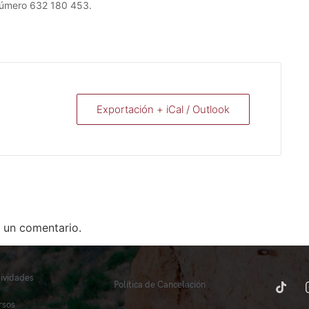
número 632 180 453.
Exportación + iCal / Outlook
 un comentario.
tividades
Política de Cancelación
rsos