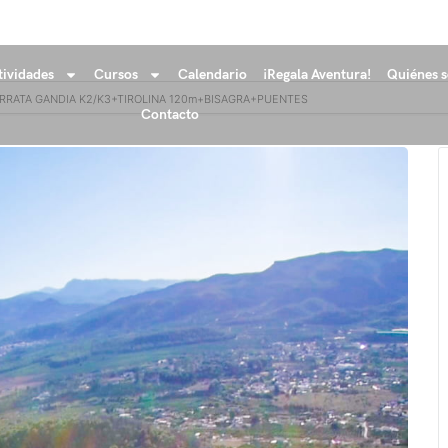
tividades
Cursos
Calendario
¡Regala Aventura!
Quiénes 
ERRATA GANDIA K2/K3+TIROLINA 120m+BISAGRA+PUENTES
Contacto