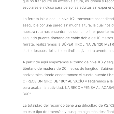
que no transcurre en excesiva altura, es idónea y rec
escolares e incluso para personas adultas sin experienci
La ferrata inicia con un
nivel K2
, transcurre ascendien
asequible por una pared sin mucha altura, la cual nos 
nuestra ruta nos encontramos con un primer
puente me
segundo
puente tibetano de cable doble
de 10 metros 
ferrata, realizaremos la
SÚPER TIROLINA DE 120 MET
Justo después del salto en tirolina: ¡Nuestra aventura s
A partir de aquí empezamos el tramo de
nivel K3
y segu
tibetano de madera
de 20 metros de longitud. Subirem
horizontales dónde encontramos: el cuarto
puente tibe
OFRECE UN GIRO DE 180º AL VACÍO
y llegaremos a la 
para acabar la actividad. LA RECOMPENSA AL ACA
360º.
La totalidad del recorrido tiene una dificultad de K2/K3
en este tipo de travesías y busquen algo más desafiante