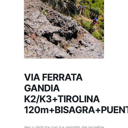
VIA FERRATA
GANDIA
K2/K3+TIROLINA
120m+BISAGRA+PUEN
Ven y disfruta con tus amig@s del increíble