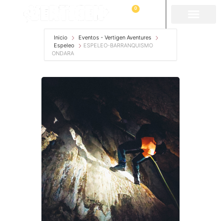
0
Inicio
Eventos - Vertigen Aventures
Espeleo
ESPELEO-BARRANQUISMO
ONDARA