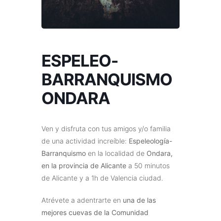
ESPELEO-
BARRANQUISMO
ONDARA
Ven y disfruta con tus amigos y/o familia
de una actividad increíble:
Espeleología-
Barranquismo
en la localidad de
Ondara,
en la provincia de Alicante
a 50 minutos
de Alicante y a 1h de Valencia ciudad.
Atrévete a adentrarte en
una de las
mejores cuevas de la Comunidad