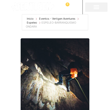
0
Inicio
Eventos - Vertigen Aventures
Espeleo
ESPELEO-BARRANQUISMO
ONDARA