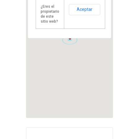
¿Eres el
Aceptar
propietario
de este
sitio web?
1