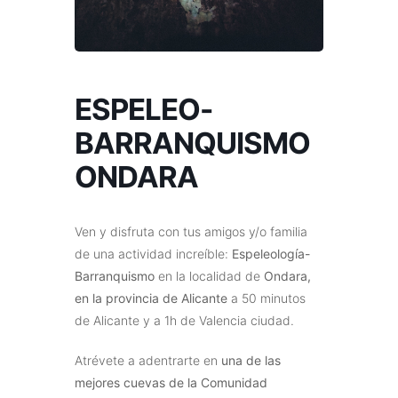
ESPELEO-
BARRANQUISMO
ONDARA
Ven y disfruta con tus amigos y/o familia
de una actividad increíble:
Espeleología-
Barranquismo
en la localidad de
Ondara,
en la provincia de Alicante
a 50 minutos
de Alicante y a 1h de Valencia ciudad.
Atrévete a adentrarte en
una de las
mejores cuevas de la Comunidad