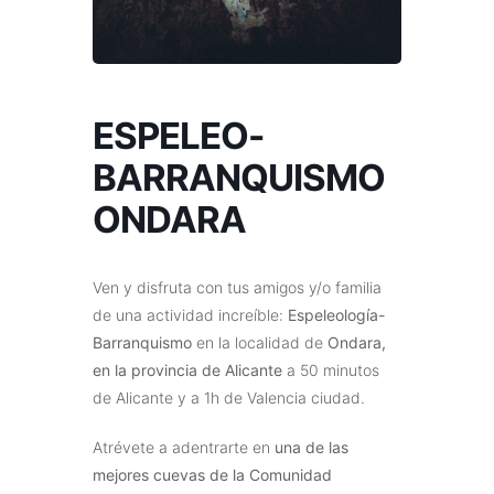
ESPELEO-
BARRANQUISMO
ONDARA
Ven y disfruta con tus amigos y/o familia
de una actividad increíble:
Espeleología-
Barranquismo
en la localidad de
Ondara,
en la provincia de Alicante
a 50 minutos
de Alicante y a 1h de Valencia ciudad.
Atrévete a adentrarte en
una de las
mejores cuevas de la Comunidad