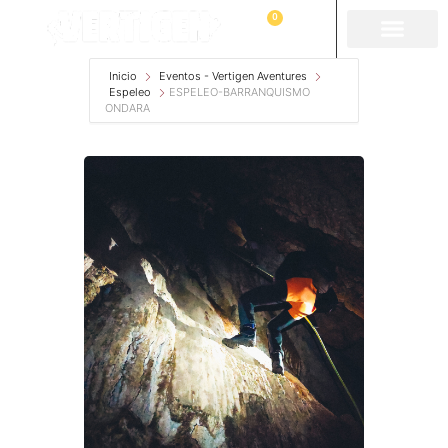
0
Inicio
Eventos - Vertigen Aventures
Espeleo
ESPELEO-BARRANQUISMO
ONDARA