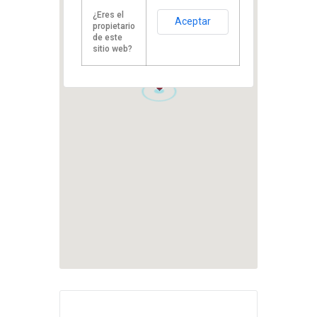
¿Eres el
Aceptar
propietario
de este
sitio web?
1