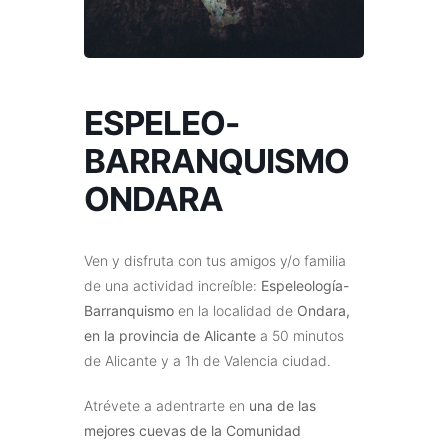
ESPELEO-
BARRANQUISMO
ONDARA
Ven y disfruta con tus amigos y/o familia
de una actividad increíble:
Espeleología-
Barranquismo
en la localidad de
Ondara,
en la provincia de Alicante
a 50 minutos
de Alicante y a 1h de Valencia ciudad.
Atrévete a adentrarte en
una de las
mejores cuevas de la Comunidad