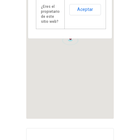
¿Eres el
Aceptar
propietario
de este
sitio web?
1