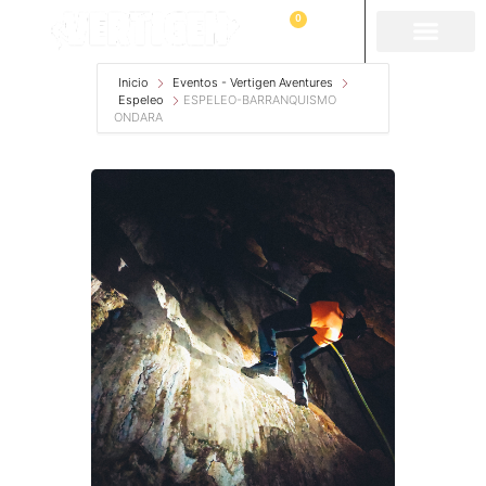
0
Inicio
Eventos - Vertigen Aventures
Espeleo
ESPELEO-BARRANQUISMO
ONDARA