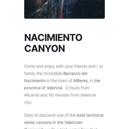
NACIMIENTO
CANYON
Come and enjoy with your friends and / or
family the incredible
Barranco del
Nacimiento
in the town of
Millares,
in
the
province of Valencia
, 2 hours from
Alicante and 50 minutes from Valencia
city.
Dare to descend one of the
best technical
water canyons in the Valencian