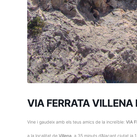
VIA FERRATA VILLENA
Vine i gaudeix amb els teus amics de la increïble:
VIA 
a la localitat de
Villena,
a 35 minuts d’Alacant ciutat ia 