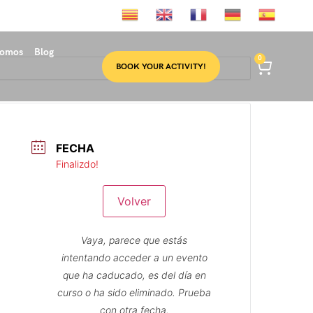
somos
Blog
0
BOOK YOUR ACTIVITY!
FECHA
Finalizdo!
Volver
Vaya, parece que estás
intentando acceder a un evento
que ha caducado, es del día en
curso o ha sido eliminado. Prueba
con otra fecha.