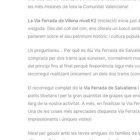
les més molones de tota la Comunitat Valenciana!
La Via Ferrada de Villena nivell K2
(iniciació) inicia jus
visigoda. Des del coll del cim, ens ofereix un balcó am
parlarem sobre el seu patrimoni històric i cultura popu
Us preguntareu… Per què es diu Via Ferrada de Salvatierr
composta per dos trams que s’uneixen, normalment nosal
del principi fins al final perquè l’experiència sigui més c
recorregut realitzant únicament un dels dos trams (con
El recorregut complet de la
Via Ferrada de Salvatierra i 
ponts tibetans i per la gran quantitat de grapes que ens
llarg de la nostra activitat. A més, en finalitzar la Via
Una de les coses més apreciades d’aquesta Via Ferrata só
impressionants i úniques vistes!
Ideal per gaudir amb les teves amigues i/o famílies de l