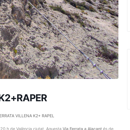
 K2+RAPER
FERRATA VILLENA K2+ RAPEL
1.20 h de València ciutat. Aquesta
Via Ferrata a Alacant
és de