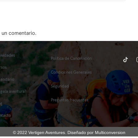
 un comentario.
tividades
Política de Cancelación
rsos
Condiciones Generales
lendario
Seguridad
egala aventura!
Preguntas frecuentes
og
ntacto
© 2022 Vertigen Aventures. Diseñado por Multiconversion