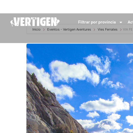
+34 632 18 04 53
info@vertigenaventures.com
Filtrar por provincia
Ac
Inicio
Eventos - Vertigen Aventures
Vies Ferrates
VIA F