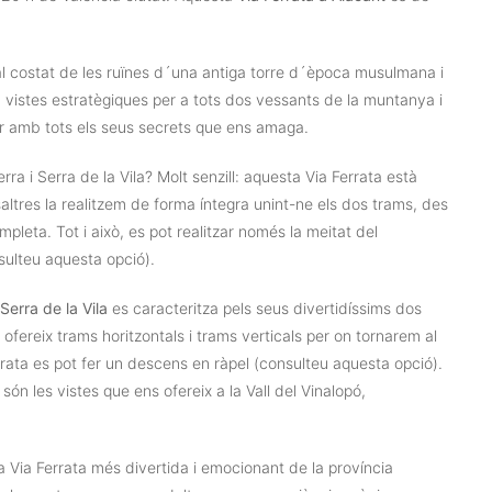
t al costat de les ruïnes d´una antiga torre d´època musulmana i
b vistes estratègiques per a tots dos vessants de la muntanya i
lar amb tots els seus secrets que ens amaga.
a i Serra de la Vila? Molt senzill: aquesta Via Ferrata està
tres la realitzem de forma íntegra unint-ne els dos trams, des
ompleta. Tot i això, es pot realitzar només la meitat del
sulteu aquesta opció).
Serra de la Vila
es caracteritza pels seus divertidíssims dos
 ofereix trams horitzontals i trams verticals per on tornarem al
 Ferrata es pot fer un descens en ràpel (consulteu aquesta opció).
n les vistes que ens ofereix a la Vall del Vinalopó,
a Via Ferrata més divertida i emocionant de la província