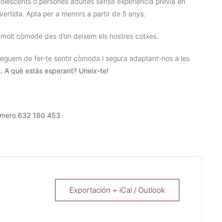
dolescents o persones adultes sense experiència prèvia en
vertida. Apta per a menors a partir de 5 anys.
l molt còmode des d’on deixem els nostres cotxes.
eguem de fer-te sentir còmoda i segura adaptant-nos a les
t. A què estàs esperant? Uneix-te!
número 632 180 453
Exportación + iCal / Outlook