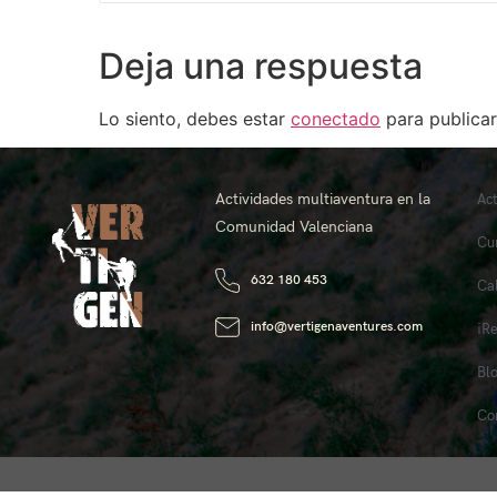
Deja una respuesta
Lo siento, debes estar
conectado
para publicar
Actividades multiaventura en la
Ac
Comunidad Valenciana
Cu
632 180 453
Ca
info@vertigenaventures.com
¡R
Bl
Co