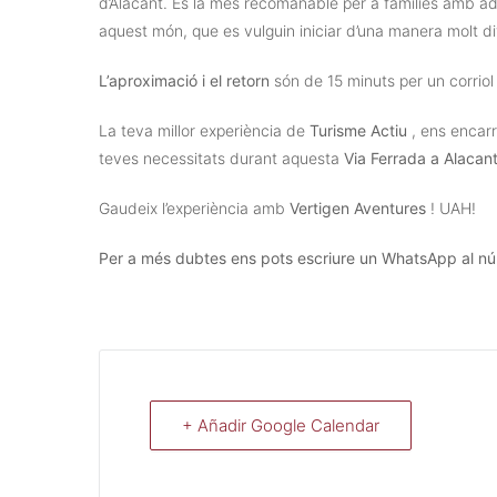
d’Alacant. És la més recomanable per a famílies amb a
aquest món, que es vulguin iniciar d’una manera molt di
L’aproximació i el retorn
són de 15 minuts per un corrio
La teva millor experiència de
Turisme Actiu
, ens encarr
teves necessitats durant aquesta
Via Ferrada a Alacan
Gaudeix l’experiència amb
Vertigen Aventures
! UAH!
Per a més dubtes ens pots escriure un WhatsApp al 
+ Añadir Google Calendar