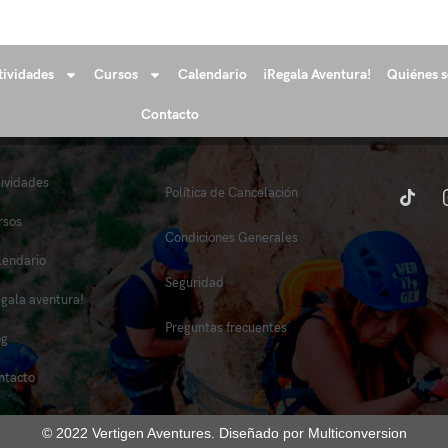
tividades
Cursos
Calendario
¡Regala Aventura!
Quiénes 
Contacto
tividades
Política de Cancelación
rsos
Condiciones Generales
lendario
Seguridad
egala aventura!
Preguntas frecuentes
og
ntacto
© 2022 Vertigen Aventures. Diseñado por Multiconversion