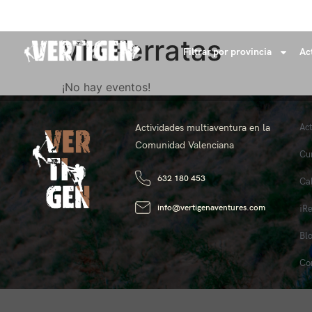
+34 632 18 04 53
info@vertigenaventures.com
Via Ferratas
Filtrar por provincia
Ac
¡No hay eventos!
Actividades multiaventura en la
Ac
Comunidad Valenciana
Cu
632 180 453
Ca
info@vertigenaventures.com
¡R
Bl
Co