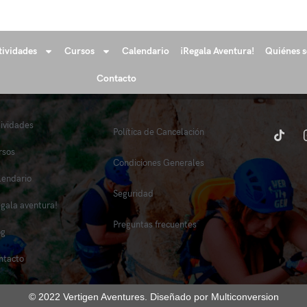
tividades
Cursos
Calendario
¡Regala Aventura!
Quiénes 
Contacto
tividades
Política de Cancelación
rsos
Condiciones Generales
lendario
Seguridad
egala aventura!
Preguntas frecuentes
og
ntacto
© 2022 Vertigen Aventures. Diseñado por Multiconversion