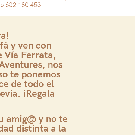
ro 632 180 453.
ra!
fá y ven con
e Vía Ferrata,
Aventures, nos
so te ponemos
ce de todo el
evia. ¡Regala
fu amig@ y no te
dad distinta a la