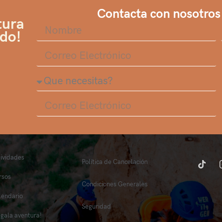
Contacta con nosotros
tura
ndo!
tividades
Política de Cancelación
rsos
Condiciones Generales
lendario
Seguridad
egala aventura!