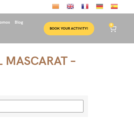
somos
Blog
0
BOOK YOUR ACTIVITY!
 MASCARAT –