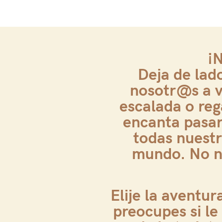
¡N
Deja de lad
nosotr@s a vi
escalada o re
encanta pasa
todas nuestr
mundo. No ne
Elije la aventu
preocupes si le 