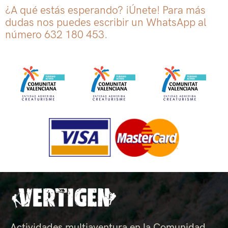
¿A qué estás esperando? ¡Únete! Para más
dudas nos puedes escribir un WhatsApp al
número 632 180 453.
Actividades multiaventura en la Comunidad