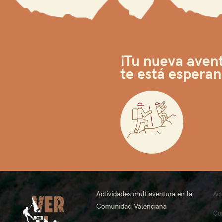
¡Tu nueva aven
te está espera
Actividades multiaventura en la
Ac
Comunidad Valenciana
Cu