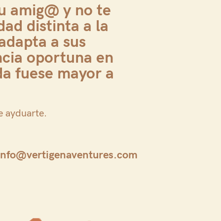
fu amig@ y no te
dad distinta a la
 adapta a sus
ncia oportuna en
da fuese mayor a
e ayduarte.
info@vertigenaventures.com