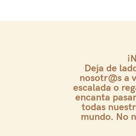
¡N
Deja de lad
nosotr@s a vi
escalada o re
encanta pasa
todas nuestr
mundo. No ne