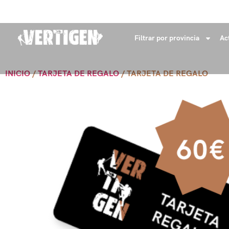
+34 632 18 04 53
info@vertigenaventures.com
Filtrar por provincia
Ac
INICIO
/
TARJETA DE REGALO
/ TARJETA DE REGALO