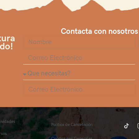
Contacta con nosotros
tura
ndo!
tividades
Política de Cancelación
rsos
Condiciones Generales