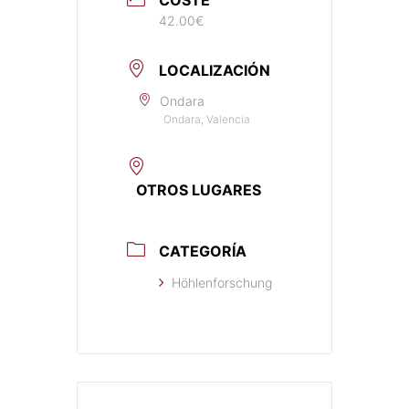
42.00€
LOCALIZACIÓN
Ondara
Ondara, Valencia
OTROS LUGARES
CATEGORÍA
Höhlenforschung