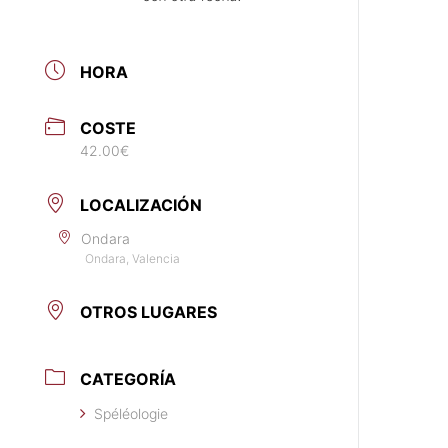
HORA
COSTE
42.00€
LOCALIZACIÓN
Ondara
Ondara, Valencia
OTROS LUGARES
CATEGORÍA
Spéléologie