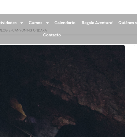
tividades
Cursos
Calendario
¡Regala Aventura!
Quiénes 
OLOGIE-CANYONING ONDARA
Contacto