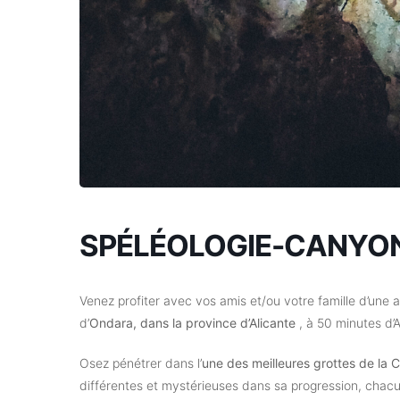
SPÉLÉOLOGIE-CANYO
Venez profiter avec vos amis et/ou votre famille d’une a
d’
Ondara, dans la province d’Alicante
, à 50 minutes d’A
Osez pénétrer dans l’
une des meilleures grottes de la
différentes et mystérieuses dans sa progression, chac