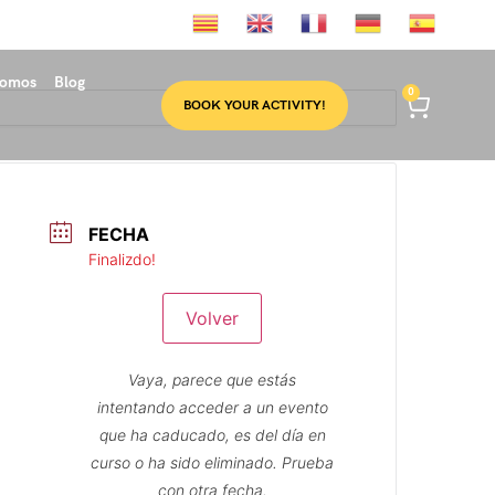
somos
Blog
0
BOOK YOUR ACTIVITY!
FECHA
Finalizdo!
Volver
Vaya, parece que estás
intentando acceder a un evento
que ha caducado, es del día en
curso o ha sido eliminado. Prueba
con otra fecha.