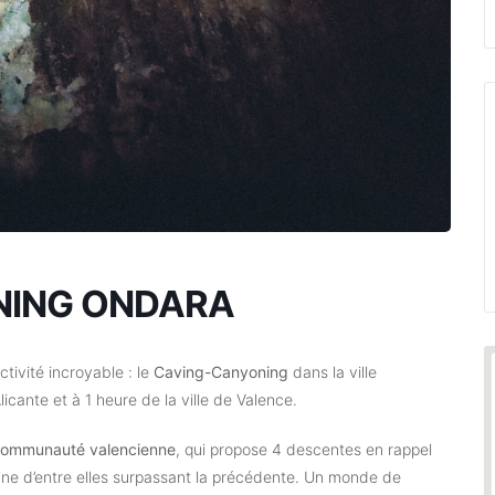
NING ONDARA
ctivité incroyable : le
Caving-Canyoning
dans la ville
licante et à 1 heure de la ville de Valence.
 Communauté valencienne
, qui propose 4 descentes en rappel
une d’entre elles surpassant la précédente. Un monde de