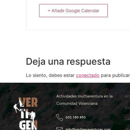
+ Añadir Google Calendar
Deja una respuesta
Lo siento, debes estar
conectado
para publicar
Actividades multiaventura en la
Ac
Comunidad Valenciana
Cu
632 180 453
Ca
info@vertigenaventures.com