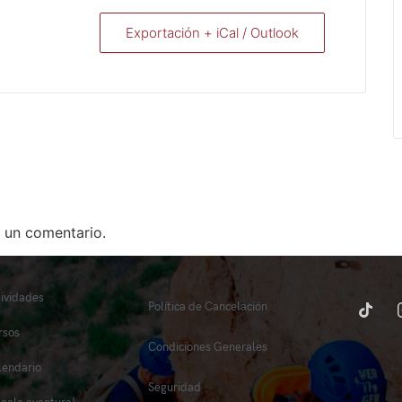
Exportación + iCal / Outlook
 un comentario.
tividades
Política de Cancelación
rsos
Condiciones Generales
lendario
Seguridad