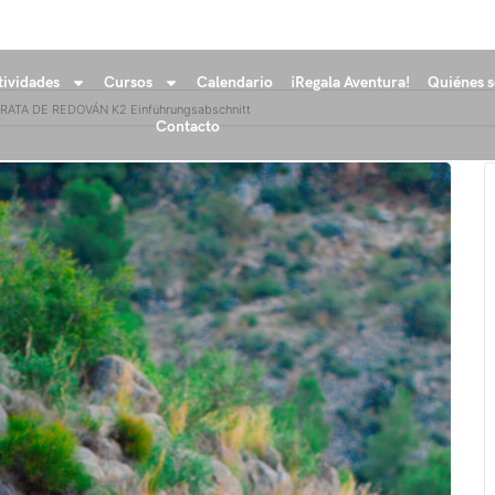
tividades
Cursos
Calendario
¡Regala Aventura!
Quiénes 
RRATA DE REDOVÁN K2 Einführungsabschnitt
Contacto