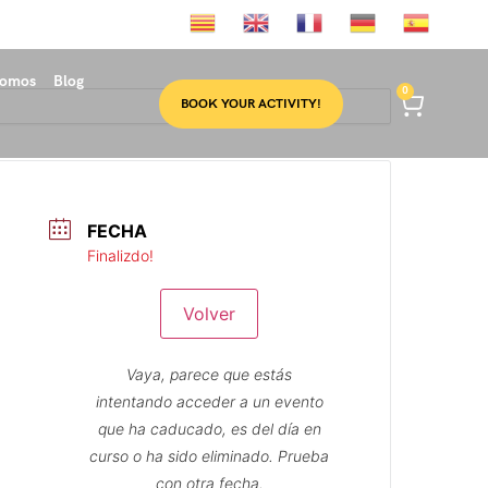
somos
Blog
0
BOOK YOUR ACTIVITY!
FECHA
Finalizdo!
Volver
Vaya, parece que estás
intentando acceder a un evento
que ha caducado, es del día en
curso o ha sido eliminado. Prueba
con otra fecha.