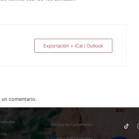
Exportación + iCal / Outlook
 un comentario.
tividades
Política de Cancelación
rsos
Condiciones Generales