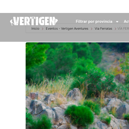
+34 632 18 04 53
info@vertigenaventures.com
Filtrar por provincia
Ac
Inicio
Eventos - Vertigen Aventures
Via Ferratas
VÍA FE