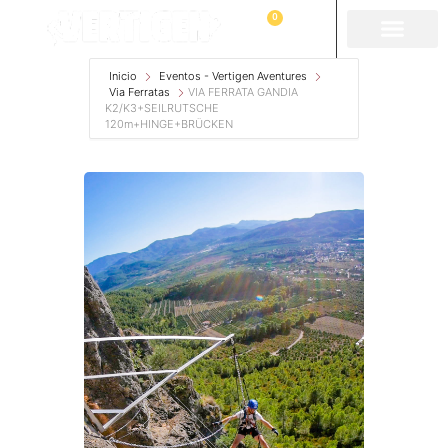
0
Inicio
Eventos - Vertigen Aventures
Via Ferratas
VIA FERRATA GANDIA
K2/K3+SEILRUTSCHE
120m+HINGE+BRÜCKEN