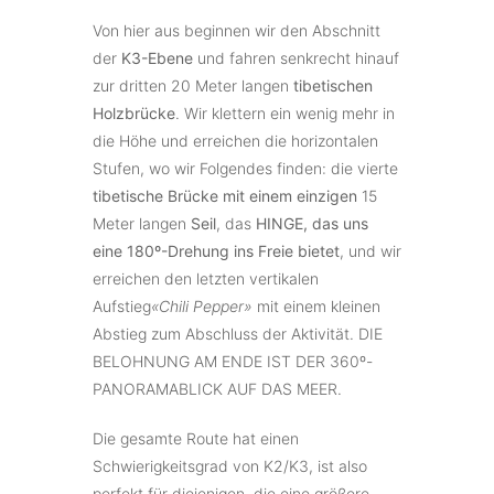
Von hier aus beginnen wir den Abschnitt
der
K3-Ebene
und fahren senkrecht hinauf
zur dritten 20 Meter langen
tibetischen
Holzbrücke
. Wir klettern ein wenig mehr in
die Höhe und erreichen die horizontalen
Stufen, wo wir Folgendes finden: die vierte
tibetische Brücke mit einem einzigen
15
Meter langen
Seil
, das
HINGE, das uns
eine 180º-Drehung ins Freie bietet
, und wir
erreichen den letzten vertikalen
Aufstieg
«Chili Pepper»
mit einem kleinen
Abstieg zum Abschluss der Aktivität. DIE
BELOHNUNG AM ENDE IST DER 360º-
PANORAMABLICK AUF DAS MEER.
Die gesamte Route hat einen
Schwierigkeitsgrad von K2/K3, ist also
perfekt für diejenigen, die eine größere