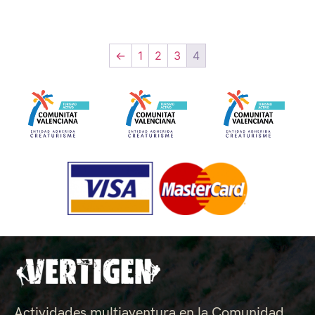
←
1
2
3
4
Actividades multiaventura en la Comunidad