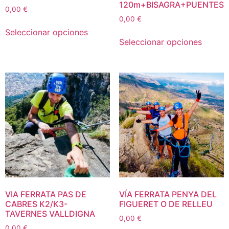
120m+BISAGRA+PUENTES
0,00
€
0,00
€
Seleccionar opciones
Seleccionar opciones
VIA FERRATA PAS DE
VÍA FERRATA PENYA DEL
CABRES K2/K3-
FIGUERET O DE RELLEU
TAVERNES VALLDIGNA
0,00
€
0,00
€