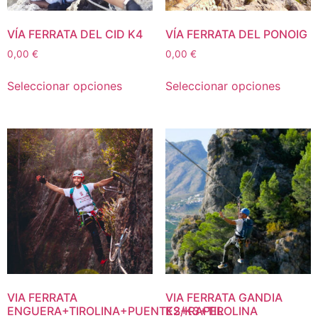
VÍA FERRATA DEL CID K4
VÍA FERRATA DEL PONOIG
0,00
€
0,00
€
Seleccionar opciones
Seleccionar opciones
VIA FERRATA
VIA FERRATA GANDIA
ENGUERA+TIROLINA+PUENTES+RAPEL
K2/K3+TIROLINA