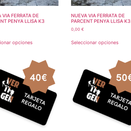
 VIA FERRATA DE
NUEVA VIA FERRATA DE
NT PENYA LLISA K3
PARCENT PENYA LLISA K3
0,00
€
ionar opciones
Seleccionar opciones