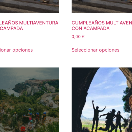
LEAÑOS MULTIAVENTURA
CUMPLEAÑOS MULTIAVE
ACAMPADA
CON ACAMPADA
0,00
€
ionar opciones
Seleccionar opciones