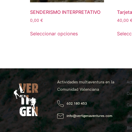
SENDERISMO INTERPRETATIVO
Tarjet
0,00
€
40,00
Seleccionar opciones
Selecc
Actividades multiaventura en la
Ac
Comunidad Valenciana
Cu
632 180 453
Ca
info@vertigenaventures.com
¡R
Bl