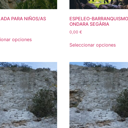
ADA PARA NIÑOS/AS
ESPELEO-BARRANQUISM
ONDARA SEGÀRIA
0,00
€
ionar opciones
Seleccionar opciones