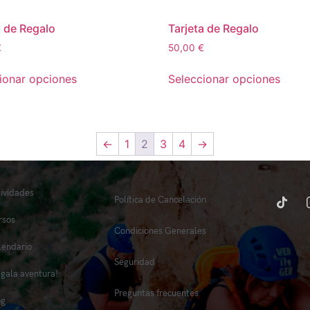
a de Regalo
Tarjeta de Regalo
€
50,00
€
ionar opciones
Seleccionar opciones
←
1
2
3
4
→
tividades
Política de Cancelación
rsos
Condiciones Generales
lendario
Seguridad
egala aventura!
Preguntas frecuentes
og