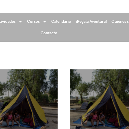
tividades
Cursos
Calendario
¡Regala Aventura!
Quiénes 
Contacto