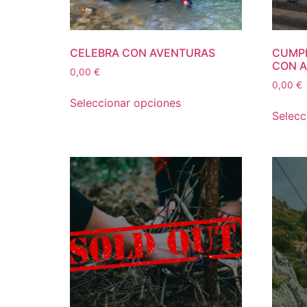
CELEBRA CON AVENTURAS
CUMP
CON 
0,00
€
0,00
€
Seleccionar opciones
Selecc