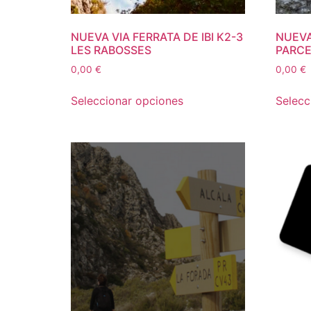
NUEVA VIA FERRATA DE IBI K2-3
NUEVA
LES RABOSSES
PARCE
0,00
€
0,00
€
Seleccionar opciones
Selecc